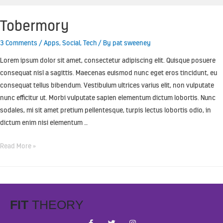
Tobermory
3 Comments
/
Apps
,
Social
,
Tech
/ By
pat sweeney
Lorem ipsum dolor sit amet, consectetur adipiscing elit. Quisque posuere
consequat nisl a sagittis. Maecenas euismod nunc eget eros tincidunt, eu
consequat tellus bibendum. Vestibulum ultrices varius elit, non vulputate
nunc efficitur ut. Morbi vulputate sapien elementum dictum lobortis. Nunc
sodales, mi sit amet pretium pellentesque, turpis lectus lobortis odio, in
dictum enim nisi elementum …
Read More »
FIT
THEORY