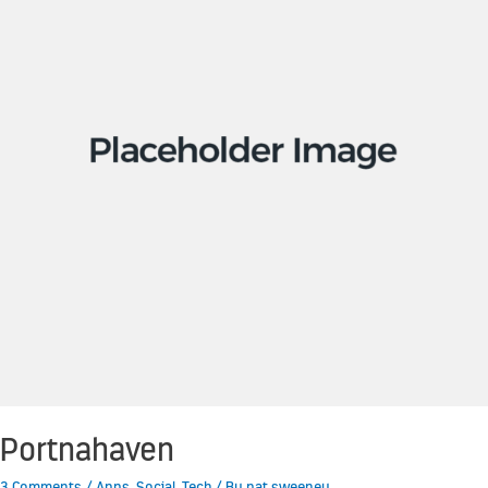
Portnahaven
3 Comments
/
Apps
,
Social
,
Tech
/ By
pat sweeney